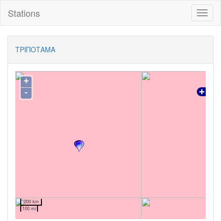
Stations
Toggl
naviga
ΤΡΙΠΟΤΑΜΑ
+
-
200 km
100 mi