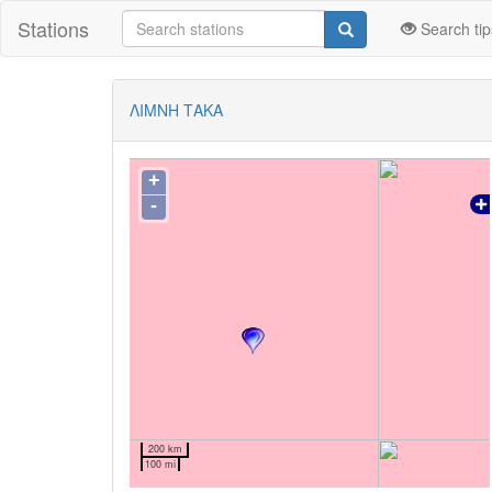
Stations
Search tip
ΛΙΜΝΗ ΤΑΚΑ
+
-
200 km
100 mi