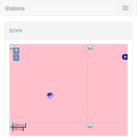
Stations
Toggl
naviga
ΣΟΥΛΙ
+
-
200 km
100 mi