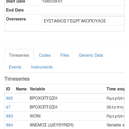
Start Date
1945/09/01
End Date
Overseers
ΕΥΣΤΑΘΙΟΣ ΓΕΩΡΓΑΚΟΠΟΥΛΟΣ
Timeseries
Codes
Files
Generic Data
Events
Instruments
Timeseries
ID
Name
Variable
Time step
882
ΒΡΟΧΟΠΤΩΣΗ
Ημερήσια -
67
ΒΡΟΧΟΠΤΩΣΗ
30λεπτη - 0
883
ΧΙΟΝΙ
Ημερήσια -
884
ΑΝΕΜΟΣ (ΔΙΕΥΘΥΝΣΗ)
Variable ste