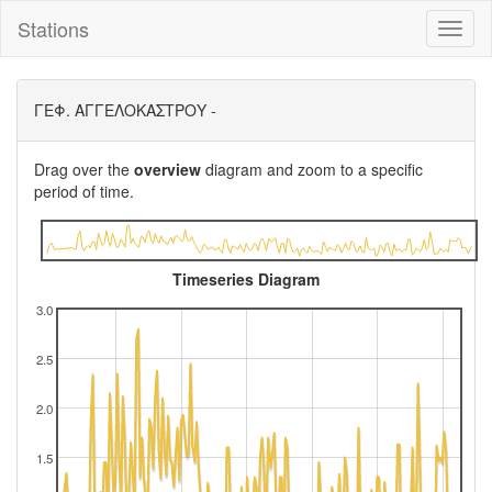
Stations
Toggl
naviga
ΓΕΦ. ΑΓΓΕΛΟΚΑΣΤΡΟΥ -
Drag over the
overview
diagram and zoom to a specific
period of time.
Timeseries Diagram
3.0
2.5
2.0
1.5