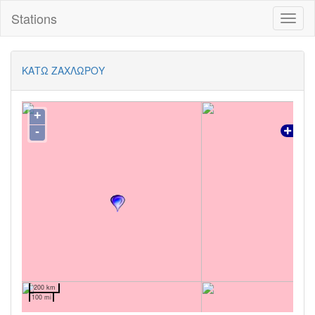
Stations
Toggl
naviga
ΚΑΤΩ ΖΑΧΛΩΡΟΥ
+
-
200 km
100 mi